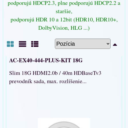
podporujú HDCP2.3, plne podporujú HDCP2.2 a
staršie,
podporujú HDR 10 a 12bit (HDR10, HDR10+,
DolbyVision, HLG ...)
Mriežka
Zoznam
Tabuľka
AC-EX40-444-PLUS-KIT 18G
Slim 18G HDMI2.0b / 40m HDBaseTv3
prevodník sada, max. rozlíšenie...