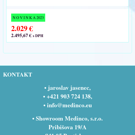
N O V I N K A 2023
2.029 €
2.495,67 €
s DPH
KONTAKT
• jaroslav jasenec,
• +421 903 724 138,
•
info@medinco.eu
• Showroom Medinco, s.r.o.
Pribišova 19/A