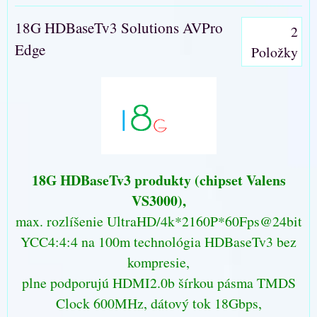
18G HDBaseTv3 Solutions AVPro
2
Edge
Položky
18G HDBaseTv3 produkty (chipset Valens
VS3000),
max. rozlíšenie UltraHD/4k*2160P*60Fps@24bit
YCC4:4:4 na 100m technológia HDBaseTv3 bez
kompresie,
plne podporujú HDMI2.0b šírkou pásma TMDS
Clock 600MHz, dátový tok 18Gbps,