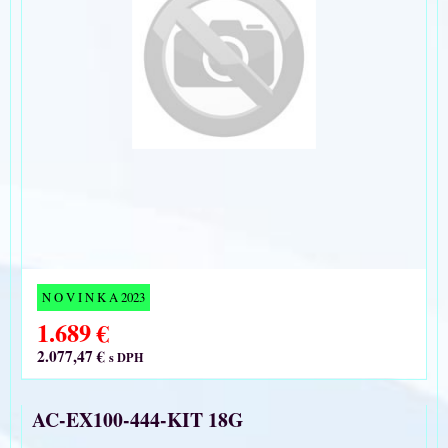
N O V I N K A 2023
1.689 €
2.077,47 €
s DPH
AC-EX100-444-KIT 18G