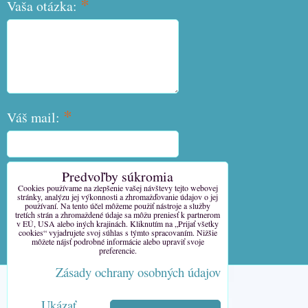
*
Vaša otázka:
*
Váš mail:
Predvoľby súkromia
*
Váš telefón:
Cookies používame na zlepšenie vašej návštevy tejto webovej
stránky, analýzu jej výkonnosti a zhromažďovanie údajov o jej
používaní. Na tento účel môžeme použiť nástroje a služby
tretích strán a zhromaždené údaje sa môžu preniesť k partnerom
v EÚ, USA alebo iných krajinách. Kliknutím na „Prijať všetky
cookies“ vyjadrujete svoj súhlas s týmto spracovaním. Nižšie
môžete nájsť podrobné informácie alebo upraviť svoje
Odoslať
preferencie.
Zásady ochrany osobných údajov
Predvoľby súkromia
Ukázať