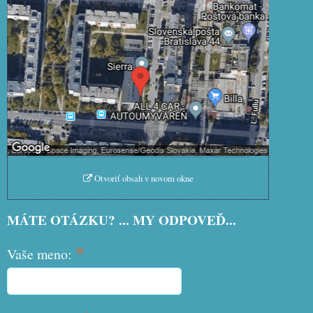
Externý obsah je blokovaný Voľbami
súkromia
Prajete si načítať externý obsah?
Povoliť tentokrát
Povoliť a zapamätať - súhlas s
druhom cookie: Funkčné
Otvoriť obsah v novom okne
MÁTE OTÁZKU? ... MY ODPOVEĎ...
*
Vaše meno: