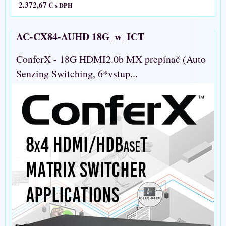
2.372,67 €
s DPH
​AC-CX84-AUHD 18G_w_ICT
ConferX - 18G HDMI2.0b MX prepínač (Auto
Senzing Switching, 6*vstup...