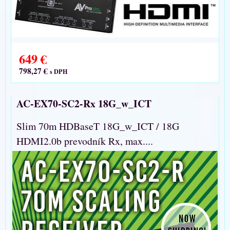
649 €
798,27 €
s DPH
AC-EX70-SC2-Rx 18G_w_ICT
Slim 70m HDBaseT 18G_w_ICT / 18G
HDMI2.0b prevodník Rx, max....