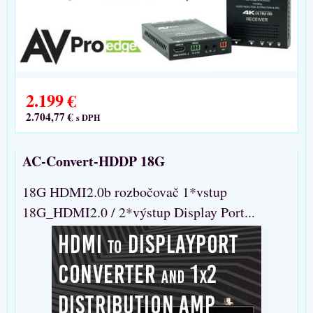
2.199 €
2.704,77 €
s DPH
AC-Convert-HDDP 18G
18G HDMI2.0b rozbočovač 1*vstup
18G_HDMI2.0 / 2*výstup Display Port...