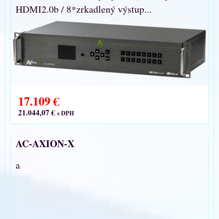
HDMI2.0b / 8*zrkadlený výstup...
17.109 €
21.044,07 €
s DPH
AC-AXION-X
a