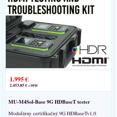
1.995 €
2.453,85 €
s DPH
MU-M4Sol-Base 9G HDBaseT tester
Modulárny certifikačný 9G HDBaseTv1.0