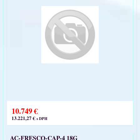
10.749 €
13.221,27 €
s DPH
AC-FRESCO-CAP-4 18G