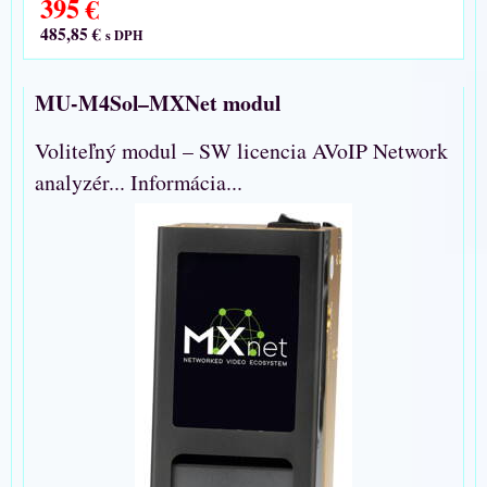
395 €
485,85 €
s DPH
MU-M4Sol–MXNet modul
Voliteľný modul – SW licencia AVoIP Network
analyzér... Informácia...