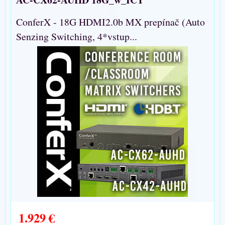
ConferX - 18G HDMI2.0b MX prepínač (Auto
Senzing Switching, 4*vstup...
1.929 €