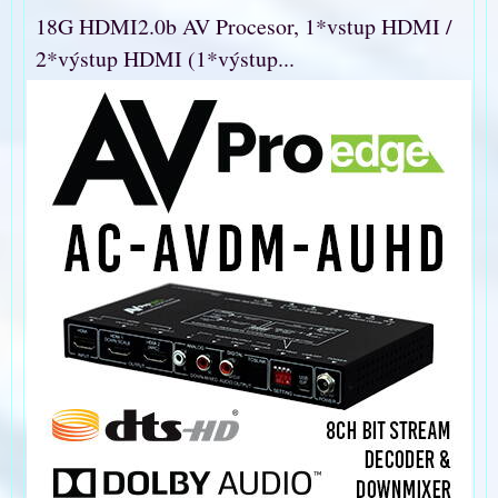
18G HDMI2.0b AV Procesor, 1*vstup HDMI /
2*výstup HDMI (1*výstup...