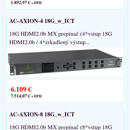
1.892,97 €
s DPH
AC-AXION-4 18G_w_ICT
18G HDMI2.0b MX prepínač (4*vstup 18G
HDMI2.0b / 4*zrkadlený výstup...
6.109 €
7.514,07 €
s DPH
AC-AXION-8 18G_w_ICT
18G HDMI2.0b MX prepínač (8*vstup 18G