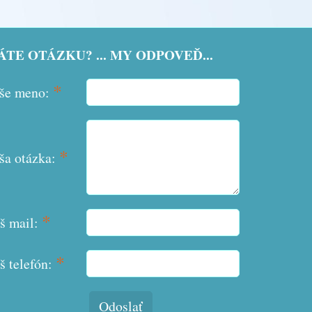
TE OTÁZKU? ... MY ODPOVEĎ...
*
še meno:
*
ša otázka:
*
š mail:
*
š telefón:
Odoslať