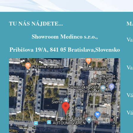
TU NÁS NÁJDETE...
MÁ
Showroom Medinco s.r.o.,
Va
Pribišova 19/A, 841 05 Bratislava,Slovensko
Va
Externý obsah je blokovaný Voľbami
súkromia
Vá
Prajete si načítať externý obsah?
Povoliť tentokrát
Vá
Povoliť a zapamätať - súhlas s