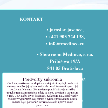
KONTAKT
• jaroslav jasenec,
• +421 903 724 138,
•
info@medinco.eu
• Showroom Medinco, s.r.o.
Pribišova 19/A
841 05 Bratislava
• fakturačná adresa
Predvoľby súkromia
Cookies používame na zlepšenie vašej návštevy tejto webovej
Medinco, s.r.o.
stránky, analýzu jej výkonnosti a zhromažďovanie údajov o jej
používaní. Na tento účel môžeme použiť nástroje a služby
Pribišova 9
tretích strán a zhromaždené údaje sa môžu preniesť k partnerom
v EÚ, USA alebo iných krajinách. Kliknutím na „Prijať všetky
841 05 Bratislava
cookies“ vyjadrujete svoj súhlas s týmto spracovaním. Nižšie
môžete nájsť podrobné informácie alebo upraviť svoje
preferencie.
Slovensko