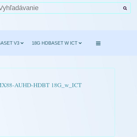
BASET V3
18G HDBASET W ICT
MX88-AUHD-HDBT 18G_w_ICT