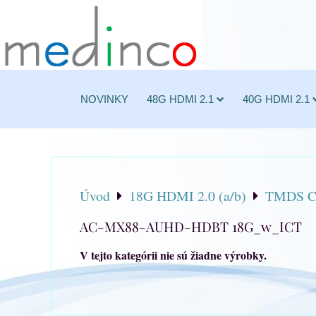
NOVINKY
48G HDMI 2.1
40G HDMI 2.1
Úvod
18G HDMI 2.0 (a/b)
TMDS Cl
AC-MX88-AUHD-HDBT 18G_w_ICT