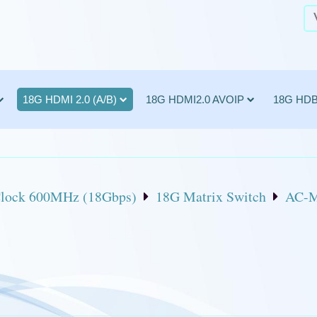
18G HDMI 2.0 (A/B)
18G HDMI2.0 AVOIP
18G HD
ock 600MHz (18Gbps)
18G Matrix Switch
AC-