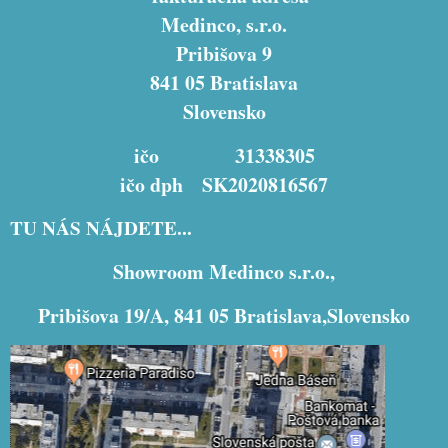
Medinco, s.r.o.
Pribišova 9
841 05 Bratislava
Slovensko
ičo 31338305
ičo dph SK2020816567
TU NÁS NÁJDETE...
Showroom Medinco s.r.o.,
Pribišova 19/A, 841 05 Bratislava,Slovensko
Externý obsah je blokovaný Voľbami
súkromia