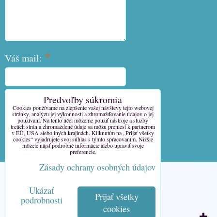
*
Váš mail:
Predvoľby súkromia
*
Váš telefón:
Cookies používame na zlepšenie vašej návštevy tejto webovej
stránky, analýzu jej výkonnosti a zhromažďovanie údajov o jej
používaní. Na tento účel môžeme použiť nástroje a služby
tretích strán a zhromaždené údaje sa môžu preniesť k partnerom
v EÚ, USA alebo iných krajinách. Kliknutím na „Prijať všetky
cookies“ vyjadrujete svoj súhlas s týmto spracovaním. Nižšie
môžete nájsť podrobné informácie alebo upraviť svoje
Odoslať
preferencie.
Zásady ochrany osobných údajov
Predvoľby súkromia
Ukázať
Zásady ochrany osobných údajov
Prijať všetky
podrobnosti
cookies