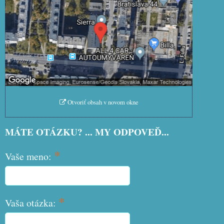
Prajete si načítať externý obsah?
Povoliť tentokrát
Povoliť a zapamätať - súhlas s
druhom cookie: Funkčné
Otvoriť obsah v novom okne
MÁTE OTÁZKU? ... MY ODPOVEĎ...
*
Vaše meno:
*
Vaša otázka: