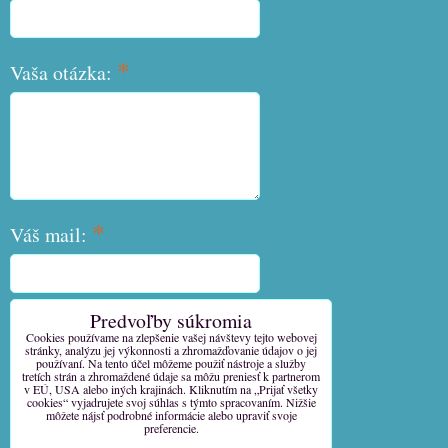
*
Vaša otázka:
*
Váš mail:
Predvoľby súkromia
*
Váš telefón:
Cookies používame na zlepšenie vašej návštevy tejto webovej
stránky, analýzu jej výkonnosti a zhromažďovanie údajov o jej
používaní. Na tento účel môžeme použiť nástroje a služby
tretích strán a zhromaždené údaje sa môžu preniesť k partnerom
v EÚ, USA alebo iných krajinách. Kliknutím na „Prijať všetky
cookies“ vyjadrujete svoj súhlas s týmto spracovaním. Nižšie
môžete nájsť podrobné informácie alebo upraviť svoje
Odoslať
preferencie.