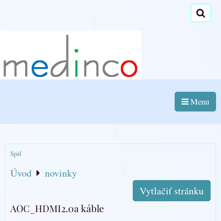
Menu
Späť
Úvod
novinky
Vytlačiť stránku
AOC_HDMI2.0a káble