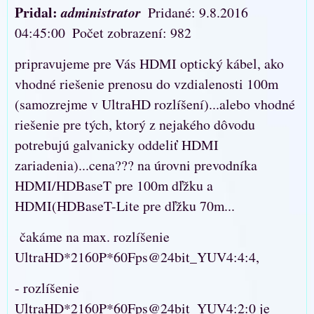
Pridal:
administrator
Pridané: 9.8.2016
04:45:00
Počet zobrazení: 982
pripravujeme pre Vás HDMI optický kábel, ako
vhodné riešenie prenosu do vzdialenosti 100m
(samozrejme v UltraHD rozlíšení)...alebo vhodné
riešenie pre tých, ktorý z nejakého dôvodu
potrebujú galvanicky oddeliť HDMI
zariadenia)...cena??? na úrovni prevodníka
HDMI/HDBaseT pre 100m dľžku a
HDMI(HDBaseT-Lite pre dľžku 70m...
čakáme na max. rozlíšenie
UltraHD*2160P*60Fps@24bit_YUV4:4:4,
- rozlíšenie
UltraHD*2160P*60Fps@24bit_YUV4:2:0 je