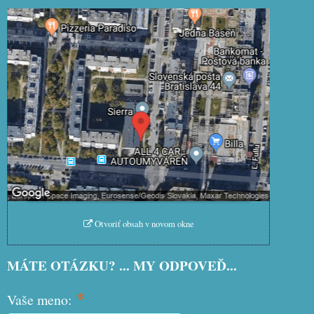
Externý obsah je blokovaný Voľbami
súkromia
Prajete si načítať externý obsah?
Povoliť tentokrát
Povoliť a zapamätať - súhlas s
druhom cookie: Funkčné
Otvoriť obsah v novom okne
MÁTE OTÁZKU? ... MY ODPOVEĎ...
*
Vaše meno: