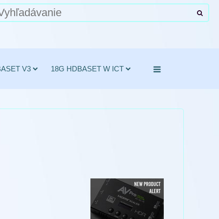
BASET V3
18G HDBASET W ICT