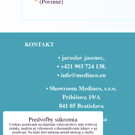
*
(Povinné)
KONTAKT
• jaroslav jasenec,
• +421 903 724 138,
•
info@medinco.eu
• Showroom Medinco, s.r.o.
Pribišova 19/A
841 05 Bratislava
• fakturačná adresa
Predvoľby súkromia
Cookies používame na zlepšenie vašej návštevy tejto webovej
Medinco, s.r.o.
stránky, analýzu jej výkonnosti a zhromažďovanie údajov o jej
používaní. Na tento účel môžeme použiť nástroje a služby