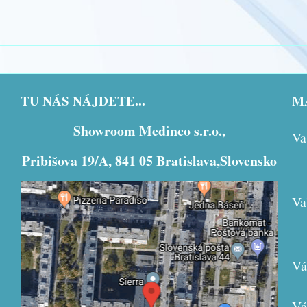
TU NÁS NÁJDETE...
MÁ
Showroom Medinco s.r.o.,
Va
Pribišova 19/A, 841 05 Bratislava,Slovensko
Va
Externý obsah je blokovaný Voľbami
súkromia
Vá
Prajete si načítať externý obsah?
Povoliť tentokrát
Vá