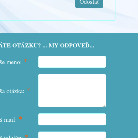
Odoslať
TE OTÁZKU? ... MY ODPOVEĎ...
*
še meno:
*
ša otázka:
*
š mail:
*
š telefón: