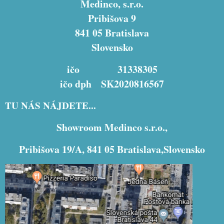
Medinco, s.r.o.
Pribišova 9
841 05 Bratislava
Slovensko
ičo 31338305
ičo dph SK2020816567
TU NÁS NÁJDETE...
Showroom Medinco s.r.o.,
Pribišova 19/A, 841 05 Bratislava,Slovensko
Externý obsah je blokovaný Voľbami
súkromia