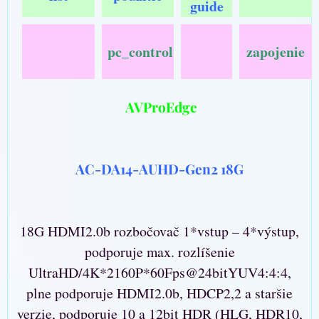
guide
pc_control
zapojenie
AVProEdge
AC-DA14-AUHD-Gen2 18G
18G HDMI2.0b rozbočovač 1*vstup – 4*výstup,
podporuje max. rozlíšenie
UltraHD/4K*2160P*60Fps@24bitYUV4:4:4,
plne podporuje HDMI2.0b, HDCP2,2 a staršie
verzie, podporuje 10 a 12bit HDR (HLG, HDR10,