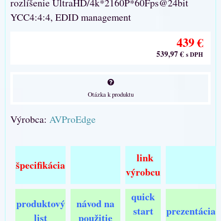
rozlíšenie UltraHD/4k*2160P*60Fps@24bit
YCC4:4:4, EDID management
439 €
539,97 €
s DPH
Otázka k produktu
Výrobca:
AVProEdge
link
špecifikácia
výrobcu
quick
produktový
návod na
start
prezentácia
list
použitie