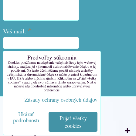
*
Váš mail:
Predvoľby súkromia
*
Váš telefón:
Cookies používame na zlepšenie vašej návštevy tejto webovej
stránky, analýzu jej výkonnosti a zhromažďovanie údajov o jej
používaní. Na tento účel môžeme použiť nástroje a služby
tretích strán a zhromaždené údaje sa môžu preniesť k partnerom
v EÚ, USA alebo iných krajinách. Kliknutím na „Prijať všetky
cookies“ vyjadrujete svoj súhlas s týmto spracovaním. Nižšie
môžete nájsť podrobné informácie alebo upraviť svoje
Odoslať
preferencie.
Zásady ochrany osobných údajov
Predvoľby súkromia
Ukázať
Zásady ochrany osobných údajov
Prijať všetky
podrobnosti
cookies
Vytvorené pomocou:
BiznisWeb.sk