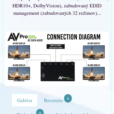
HDR10+, DolbyVision), zabudovaný EDID
management (zabudovaných 32 režimov)...
0
Galéria
Recenzie
0