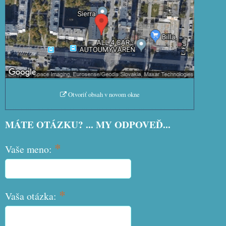
Prajete si načítať externý obsah?
Povoliť tentokrát
Povoliť a zapamätať - súhlas s
druhom cookie: Funkčné
Otvoriť obsah v novom okne
MÁTE OTÁZKU? ... MY ODPOVEĎ...
*
Vaše meno:
*
Vaša otázka: