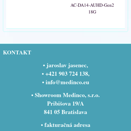
AC-DA14-AUHD-Gen2
18G
KONTAKT
• jaroslav jasenec,
• +421 903 724 138,
•
info@medinco.eu
• Showroom Medinco, s.r.o.
Pribišova 19/A
841 05 Bratislava
• fakturačná adresa