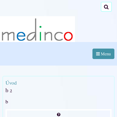
Menu
Úvod
b 2
b