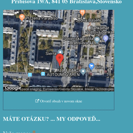
Pribišova 19/A, 841 05 Bratislava,Slovensko
Externý obsah je blokovaný Voľbami
súkromia
Prajete si načítať externý obsah?
Povoliť tentokrát
Povoliť a zapamätať - súhlas s
druhom cookie: Funkčné
Otvoriť obsah v novom okne
MÁTE OTÁZKU? ... MY ODPOVEĎ...
*