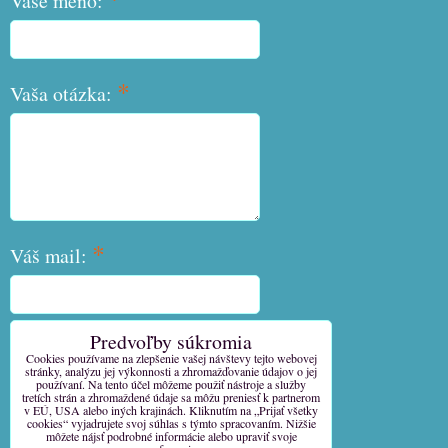
Vaše meno:
*
Vaša otázka:
*
Váš mail:
Predvoľby súkromia
*
Váš telefón:
Cookies používame na zlepšenie vašej návštevy tejto webovej
stránky, analýzu jej výkonnosti a zhromažďovanie údajov o jej
používaní. Na tento účel môžeme použiť nástroje a služby
tretích strán a zhromaždené údaje sa môžu preniesť k partnerom
v EÚ, USA alebo iných krajinách. Kliknutím na „Prijať všetky
cookies“ vyjadrujete svoj súhlas s týmto spracovaním. Nižšie
môžete nájsť podrobné informácie alebo upraviť svoje