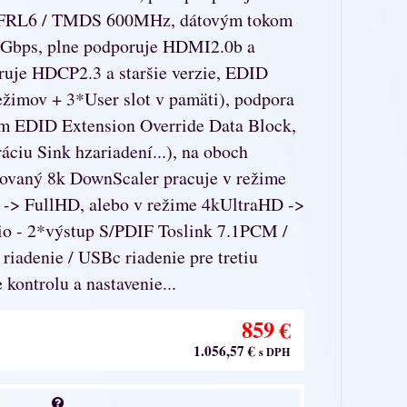
 FRL6 / TMDS 600MHz, dátovým tokom
bps, plne podporuje HDMI2.0b a
oruje HDCP2.3 a staršie verzie, EDID
imov + 3*User slot v pamäti), podpora
EDID Extension Override Data Block,
ciu Sink hzariadení...), na oboch
vaný 8k DownScaler pracuje v režime
-> FullHD, alebo v režime 4kUltraHD ->
io - 2*výstup S/PDIF Toslink 7.1PCM /
riadenie / USBc riadenie pre tretiu
kontrolu a nastavenie...
859 €
1.056,57 €
s DPH