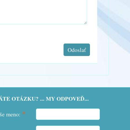
Odoslať
TE OTÁZKU? ... MY ODPOVEĎ...
*
še meno: