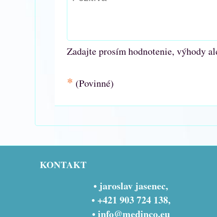
Zadajte prosím hodnotenie, výhody al
*
(Povinné)
KONTAKT
• jaroslav jasenec,
• +421 903 724 138,
•
info@medinco.eu