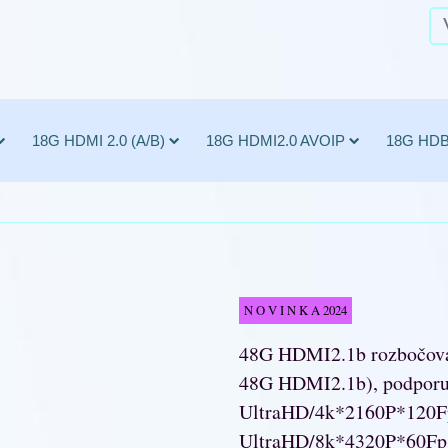
18G HDMI 2.0 (A/B)
18G HDMI2.0 AVOIP
18G HD
N O V I N K A 2024
48G HDMI2.1b rozbočova
48G HDMI2.1b), podporuj
UltraHD/4k*2160P*120F
UltraHD/8k*4320P*60Fps