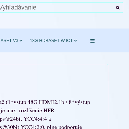
BASET V3
18G HDBASET W ICT
č (1*vstup 48G HDMI2.1b / 8*výstup
e max. rozlíšenie HFR
ps@24bit YCC4:4:4 a
@30bit YCC4:2:0, plne podporuje