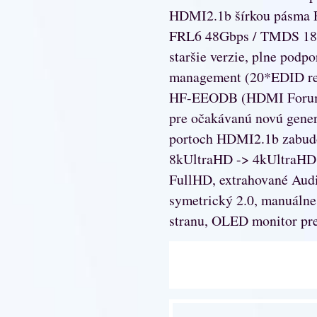
HDMI2.1b šírkou pásma
FRL6 48Gbps / TMDS 18G
staršie verzie, plne podp
management (20*EDID rež
HF-EEODB (HDMI Forum 
pre očakávanú novú generá
portoch HDMI2.1b zabudo
8kUltraHD -> 4kUltraHD 
FullHD, extrahované Aud
symetrický 2.0, manuálne 
stranu, OLED monitor pre 