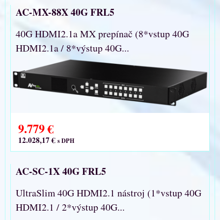
AC-MX-88X 40G FRL5
40G HDMI2.1a MX prepínač (8*vstup 40G
HDMI2.1a / 8*výstup 40G...
9.779 €
12.028,17 €
s DPH
AC-SC-1X 40G FRL5
UltraSlim 40G HDMI2.1 nástroj (1*vstup 40G
HDMI2.1 / 2*výstup 40G...