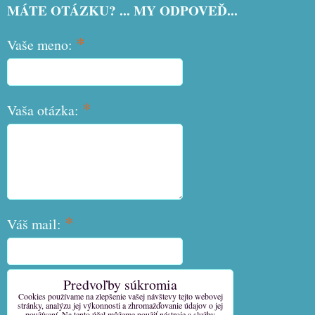
MÁTE OTÁZKU? ... MY ODPOVEĎ...
*
Vaše meno:
*
Vaša otázka:
*
Váš mail:
Predvoľby súkromia
*
Váš telefón:
Cookies používame na zlepšenie vašej návštevy tejto webovej
stránky, analýzu jej výkonnosti a zhromažďovanie údajov o jej
používaní. Na tento účel môžeme použiť nástroje a služby