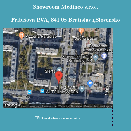
Showroom Medinco s.r.o.,
Pribišova 19/A, 841 05 Bratislava,Slovensko
Externý obsah je blokovaný Voľbami
súkromia
Prajete si načítať externý obsah?
Povoliť tentokrát
Povoliť a zapamätať - súhlas s
druhom cookie: Funkčné
Otvoriť obsah v novom okne