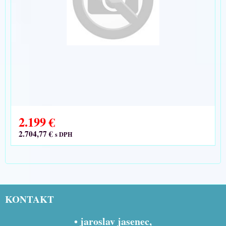
2.199 €
2.704,77 €
s DPH
KONTAKT
• jaroslav jasenec,