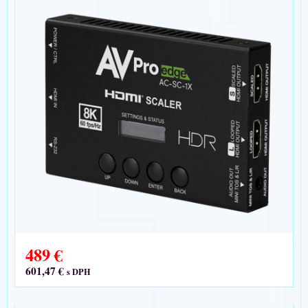
489 €
601,47 €
s DPH