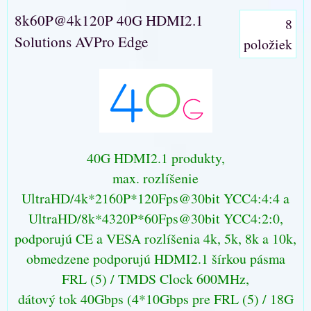
8k60P@4k120P 40G HDMI2.1
8
Solutions AVPro Edge
položiek
40G HDMI2.1 produkty,
max. rozlíšenie
UltraHD/4k*2160P*120Fps@30bit YCC4:4:4 a
UltraHD/8k*4320P*60Fps@30bit YCC4:2:0,
podporujú CE a VESA rozlíšenia 4k, 5k, 8k a 10k,
obmedzene podporujú HDMI2.1 šírkou pásma
FRL (5) / TMDS Clock 600MHz,
dátový tok 40Gbps (4*10Gbps pre FRL (5) / 18G