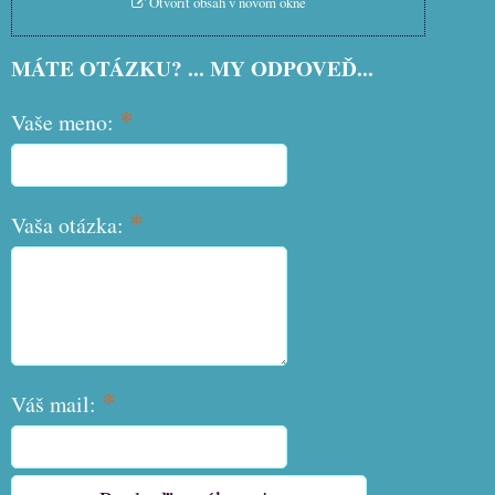
Otvoriť obsah v novom okne
MÁTE OTÁZKU? ... MY ODPOVEĎ...
*
Vaše meno:
*
Vaša otázka:
*
Váš mail: