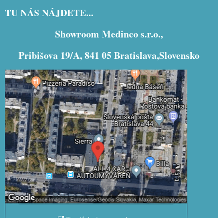
TU NÁS NÁJDETE...
Showroom Medinco s.r.o.,
Pribišova 19/A, 841 05 Bratislava,Slovensko
Externý obsah je blokovaný Voľbami
súkromia
Prajete si načítať externý obsah?
Povoliť tentokrát
Povoliť a zapamätať - súhlas s
druhom cookie: Funkčné