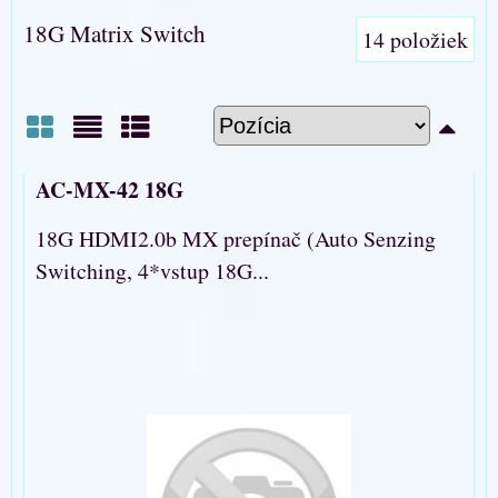
18G Matrix Switch
14
položiek
Mriežka
Zoznam
Tabuľka
AC-MX-42 18G
18G HDMI2.0b MX prepínač (Auto Senzing
Switching, 4*vstup 18G...