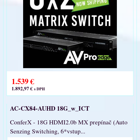
1.539 €
1.892,97 €
s DPH
​AC-CX84-AUHD 18G_w_ICT
ConferX - 18G HDMI2.0b MX prepínač (Auto
Senzing Switching, 6*vstup...