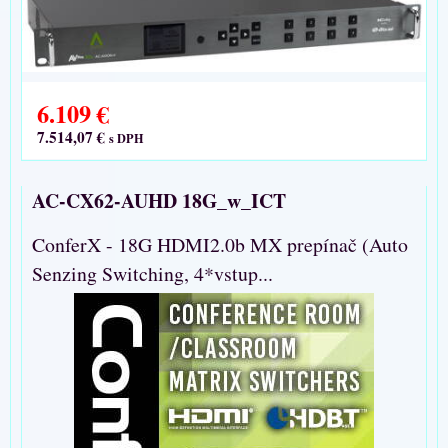
6.109 €
7.514,07 €
s DPH
AC-CX62-AUHD 18G_w_ICT
ConferX - 18G HDMI2.0b MX prepínač (Auto
Senzing Switching, 4*vstup...