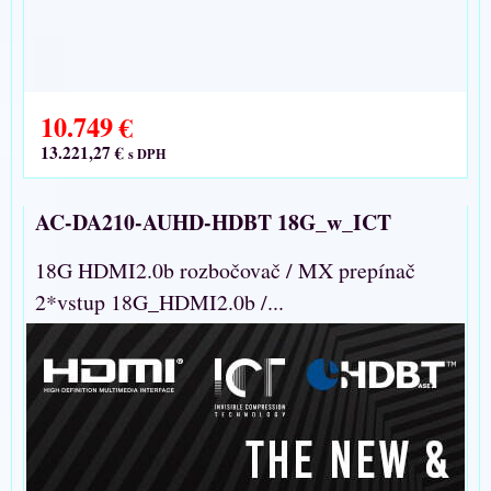
10.749 €
13.221,27 €
s DPH
AC-DA210-AUHD-HDBT 18G_w_ICT
18G HDMI2.0b rozbočovač / MX prepínač
2*vstup 18G_HDMI2.0b /...