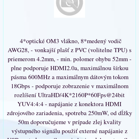
4*optické OM3 vlákno, 8*medený vodič
AWG28, - vonkajší plašť z PVC (volitelne TPU) s
priemerom 4.2mm, - min. polomer ohybu 52mm -
plne podporuje HDMI2.0a, maximálnou šírkou
pásma 600MHz a maximálnym dátovým tokom
18Gbps - podporuje zobrazenie v maximálnom
rozlíšení UltraHD/4K*2160P*60Fps@24bit
YUV4:4:4 - napájanie z konektora HDMI
zdrojového zariadenia, spotreba 250mW, od dĺžky
50m doporučujeme v prípade zlej kvality
výstupného signálu použiť externé napájanie z