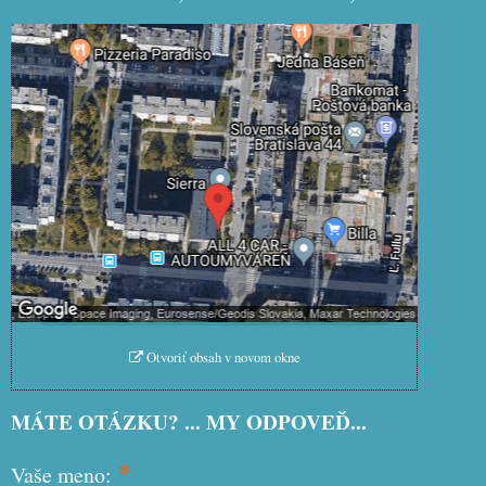
Externý obsah je blokovaný Voľbami
súkromia
Prajete si načítať externý obsah?
Povoliť tentokrát
Povoliť a zapamätať - súhlas s
druhom cookie: Funkčné
Otvoriť obsah v novom okne
MÁTE OTÁZKU? ... MY ODPOVEĎ...
*
Vaše meno: