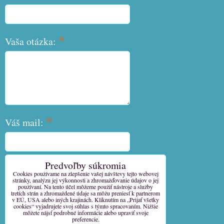
*
Vaša otázka:
*
Váš mail:
Predvoľby súkromia
*
Váš telefón:
Cookies používame na zlepšenie vašej návštevy tejto webovej
stránky, analýzu jej výkonnosti a zhromažďovanie údajov o jej
používaní. Na tento účel môžeme použiť nástroje a služby
tretích strán a zhromaždené údaje sa môžu preniesť k partnerom
v EÚ, USA alebo iných krajinách. Kliknutím na „Prijať všetky
cookies“ vyjadrujete svoj súhlas s týmto spracovaním. Nižšie
môžete nájsť podrobné informácie alebo upraviť svoje
Odoslať
preferencie.