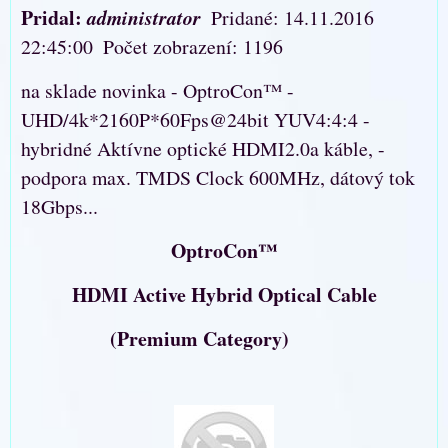
Pridal:
administrator
Pridané: 14.11.2016
22:45:00
Počet zobrazení: 1196
na sklade novinka - OptroCon™ -
UHD/4k*2160P*60Fps@24bit YUV4:4:4 -
hybridné Aktívne optické HDMI2.0a káble, -
podpora max. TMDS Clock 600MHz, dátový tok
18Gbps...
OptroCon™
HDMI Active Hybrid Optical Cable
(Premium Category)