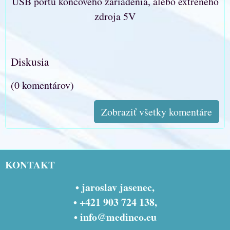
USB portu koncového zariadenia, alebo extreného
zdroja 5V
Diskusia
(0 komentárov)
Zobraziť všetky komentáre
KONTAKT
• jaroslav jasenec,
• +421 903 724 138,
•
info@medinco.eu