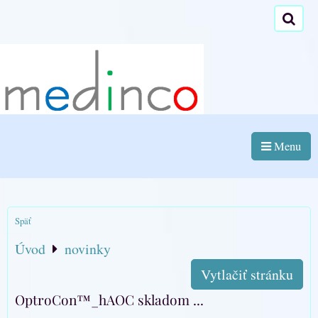
Menu
Späť
Úvod
novinky
Vytlačiť stránku
OptroCon™_hAOC skladom ...