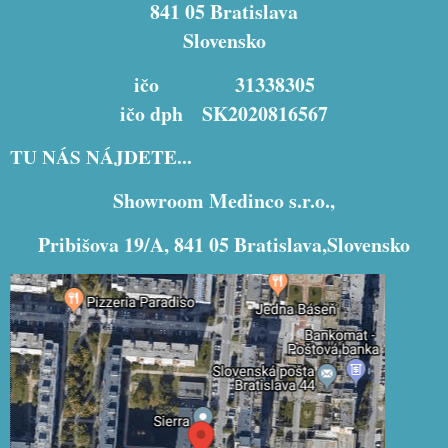
841 05 Bratislava
Slovensko
ičo 31338305
ičo dph SK2020816567
TU NÁS NÁJDETE...
Showroom Medinco s.r.o.,
Pribišova 19/A, 841 05 Bratislava,Slovensko
Externý obsah je blokovaný Voľbami
súkromia
Prajete si načítať externý obsah?