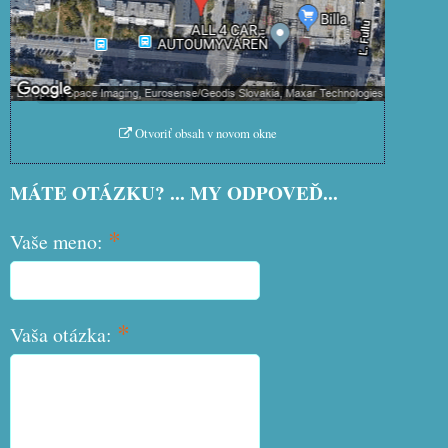
Povoliť tentokrát
Povoliť a zapamätať - súhlas s
druhom cookie: Funkčné
Otvoriť obsah v novom okne
MÁTE OTÁZKU? ... MY ODPOVEĎ...
*
Vaše meno:
*
Vaša otázka: