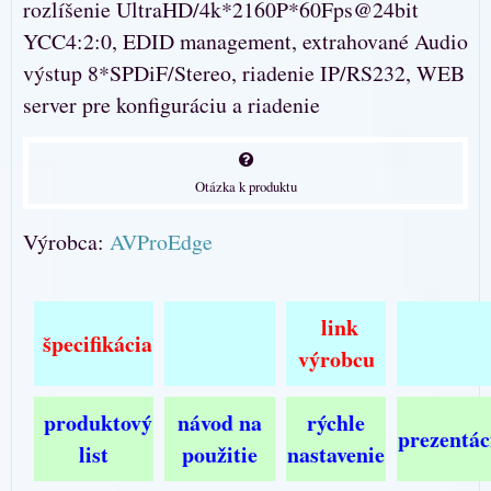
rozlíšenie UltraHD/4k*2160P*60Fps@24bit
YCC4:2:0, EDID management, extrahované Audio
výstup 8*SPDiF/Stereo, riadenie IP/RS232, WEB
server pre konfiguráciu a riadenie
Otázka k produktu
Výrobca:
AVProEdge
link
špecifikácia
výrobcu
produktový
návod na
rýchle
prezentác
list
použitie
nastavenie