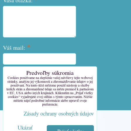
Vaša otázka:
*
Váš mail:
Predvoľby súkromia
*
Váš telefón:
Cookies používame na zlepšenie vašej návštevy tejto webovej
stránky, analýzu jej výkonnosti a zhromažďovanie údajov o jej
používaní. Na tento účel môžeme použiť nástroje a služby
tretích strán a zhromaždené údaje sa môžu preniesť k partnerom
v EÚ, USA alebo iných krajinách. Kliknutím na „Prijať všetky
cookies“ vyjadrujete svoj súhlas s týmto spracovaním. Nižšie
môžete nájsť podrobné informácie alebo upraviť svoje
Odoslať
preferencie.
Zásady ochrany osobných údajov
Predvoľby súkromia
Ukázať
Zásady ochrany osobných údajov