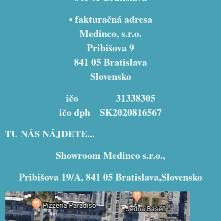
• fakturačná adresa
Medinco, s.r.o.
Pribišova 9
841 05 Bratislava
Slovensko
ičo 31338305
ičo dph SK2020816567
TU NÁS NÁJDETE...
Showroom Medinco s.r.o.,
Pribišova 19/A, 841 05 Bratislava,Slovensko
Externý obsah je blokovaný Voľbami