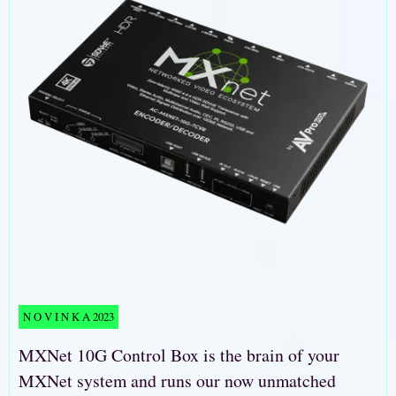
N O V I N K A 2023
MXNet 10G Control Box is the brain of your
MXNet system and runs our now unmatched