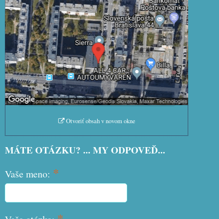
súkromia
Prajete si načítať externý obsah?
Povoliť tentokrát
Povoliť a zapamätať - súhlas s
druhom cookie: Funkčné
Otvoriť obsah v novom okne
MÁTE OTÁZKU? ... MY ODPOVEĎ...
*
Vaše meno:
*