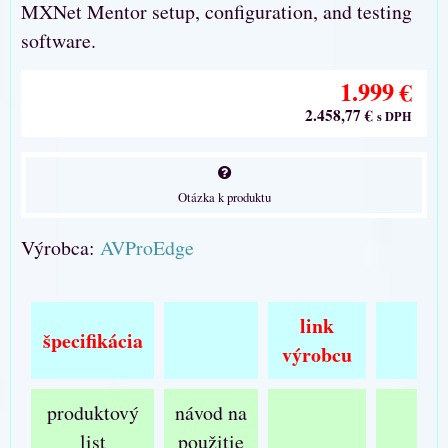
MXNet Mentor setup, configuration, and testing
software.
1.999 €
2.458,77 €
s DPH
Otázka k produktu
Výrobca:
AVProEdge
link
špecifikácia
výrobcu
produktový
návod na
list
použitie