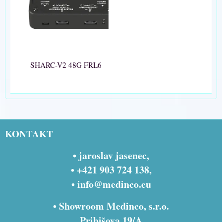
SHARC-V2 48G FRL6
KONTAKT
• jaroslav jasenec,
• +421 903 724 138,
•
info@medinco.eu
• Showroom Medinco, s.r.o.
Pribišova 19/A