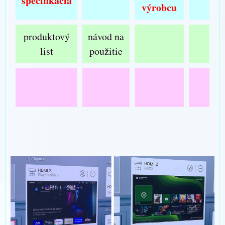
špecifikácia
výrobcu
produktový
návod na
list
použitie