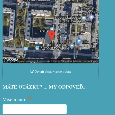
Externý obsah je blokovaný Voľbami
súkromia
Prajete si načítať externý obsah?
Povoliť tentokrát
Povoliť a zapamätať - súhlas s
druhom cookie: Funkčné
Otvoriť obsah v novom okne
MÁTE OTÁZKU? ... MY ODPOVEĎ...
*
Vaše meno: