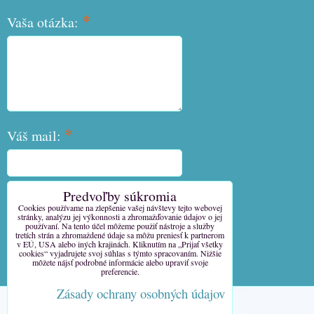
*
Vaša otázka:
*
Váš mail:
Predvoľby súkromia
*
Váš telefón:
Cookies používame na zlepšenie vašej návštevy tejto webovej
stránky, analýzu jej výkonnosti a zhromažďovanie údajov o jej
používaní. Na tento účel môžeme použiť nástroje a služby
tretích strán a zhromaždené údaje sa môžu preniesť k partnerom
v EÚ, USA alebo iných krajinách. Kliknutím na „Prijať všetky
cookies“ vyjadrujete svoj súhlas s týmto spracovaním. Nižšie
môžete nájsť podrobné informácie alebo upraviť svoje
Odoslať
preferencie.
Zásady ochrany osobných údajov
Predvoľby súkromia