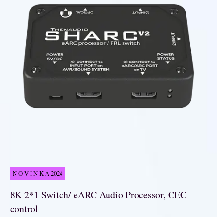
N O V I N K A 2024
8K 2*1 Switch/ eARC Audio Processor, CEC
control