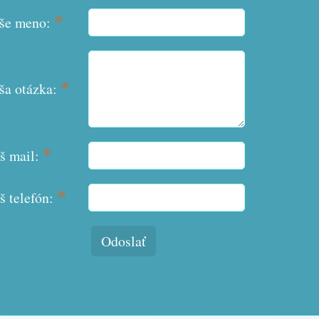
*
še meno:
*
ša otázka:
*
š mail:
*
š telefón:
Odoslať