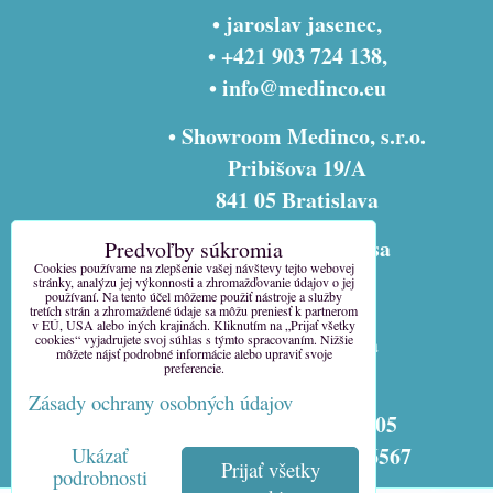
• jaroslav jasenec,
• +421 903 724 138,
•
info@medinco.eu
• Showroom Medinco, s.r.o.
Pribišova 19/A
841 05 Bratislava
• fakturačná adresa
Predvoľby súkromia
Cookies používame na zlepšenie vašej návštevy tejto webovej
Medinco, s.r.o.
stránky, analýzu jej výkonnosti a zhromažďovanie údajov o jej
používaní. Na tento účel môžeme použiť nástroje a služby
Pribišova 9
tretích strán a zhromaždené údaje sa môžu preniesť k partnerom
v EÚ, USA alebo iných krajinách. Kliknutím na „Prijať všetky
841 05 Bratislava
cookies“ vyjadrujete svoj súhlas s týmto spracovaním. Nižšie
môžete nájsť podrobné informácie alebo upraviť svoje
preferencie.
Slovensko
Zásady ochrany osobných údajov
ičo 31338305
ičo dph SK2020816567
Ukázať
Prijať všetky
podrobnosti