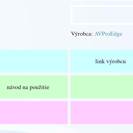
Výrobca:
AVProEdge
link výrobcu
návod na použitie