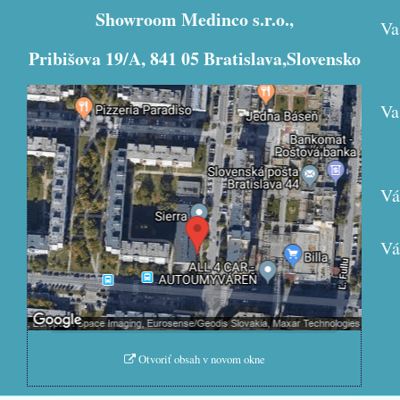
Showroom Medinco s.r.o.,
Va
Pribišova 19/A, 841 05 Bratislava,Slovensko
Va
Externý obsah je blokovaný Voľbami
súkromia
Vá
Prajete si načítať externý obsah?
Povoliť tentokrát
Vá
Povoliť a zapamätať - súhlas s
druhom cookie: Funkčné
Otvoriť obsah v novom okne