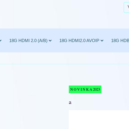
18G HDMI 2.0 (A/B)
18G HDMI2.0 AVOIP
18G HD
N O V I N K A 2023
a