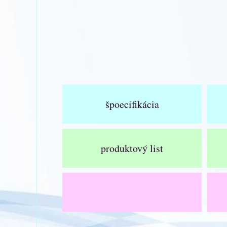
špoecifikácia
produktový list