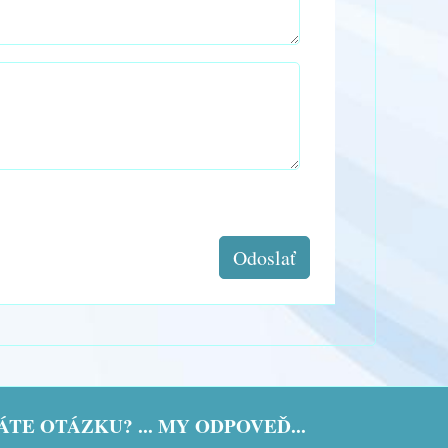
Odoslať
TE OTÁZKU? ... MY ODPOVEĎ...