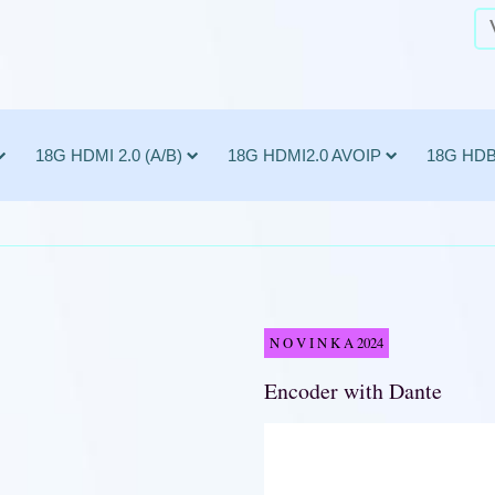
18G HDMI 2.0 (A/B)
18G HDMI2.0 AVOIP
18G HD
N O V I N K A 2024
Encoder with Dante