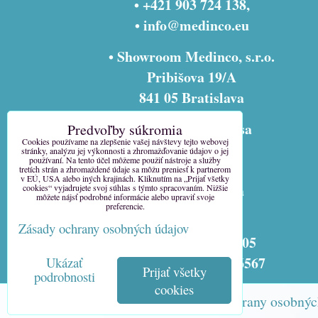
• +421 903 724 138,
•
info@medinco.eu
• Showroom Medinco, s.r.o.
Pribišova 19/A
841 05 Bratislava
• fakturačná adresa
Predvoľby súkromia
Cookies používame na zlepšenie vašej návštevy tejto webovej
Medinco, s.r.o.
stránky, analýzu jej výkonnosti a zhromažďovanie údajov o jej
používaní. Na tento účel môžeme použiť nástroje a služby
Pribišova 9
tretích strán a zhromaždené údaje sa môžu preniesť k partnerom
v EÚ, USA alebo iných krajinách. Kliknutím na „Prijať všetky
841 05 Bratislava
cookies“ vyjadrujete svoj súhlas s týmto spracovaním. Nižšie
môžete nájsť podrobné informácie alebo upraviť svoje
preferencie.
Slovensko
Zásady ochrany osobných údajov
ičo 31338305
ičo dph SK2020816567
Ukázať
Prijať všetky
podrobnosti
cookies
Predvoľby súkromia
Zásady ochrany osobnýc