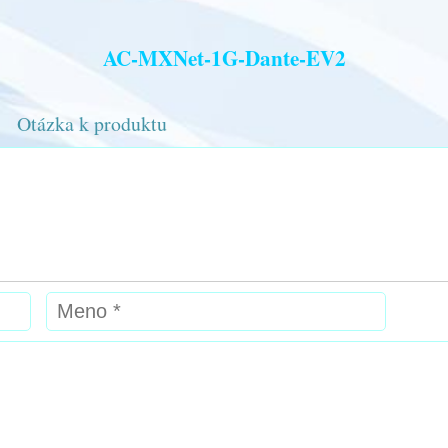
AC-MXNet-1G-Dante-EV2
Otázka k produktu