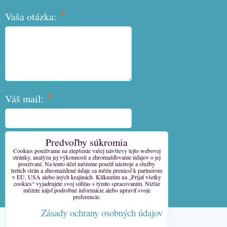
*
Vaša otázka:
*
Váš mail:
Predvoľby súkromia
*
Váš telefón:
Cookies používame na zlepšenie vašej návštevy tejto webovej
stránky, analýzu jej výkonnosti a zhromažďovanie údajov o jej
používaní. Na tento účel môžeme použiť nástroje a služby
tretích strán a zhromaždené údaje sa môžu preniesť k partnerom
v EÚ, USA alebo iných krajinách. Kliknutím na „Prijať všetky
cookies“ vyjadrujete svoj súhlas s týmto spracovaním. Nižšie
môžete nájsť podrobné informácie alebo upraviť svoje
Odoslať
preferencie.
Zásady ochrany osobných údajov
Predvoľby súkromia