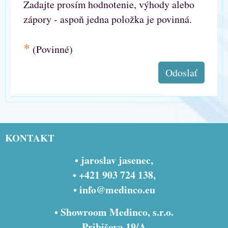
Zadajte prosím hodnotenie, výhody alebo
zápory - aspoň jedna položka je povinná.
*
(Povinné)
Odoslať
KONTAKT
• jaroslav jasenec,
• +421 903 724 138,
•
info@medinco.eu
• Showroom Medinco, s.r.o.
Pribišova 19/A