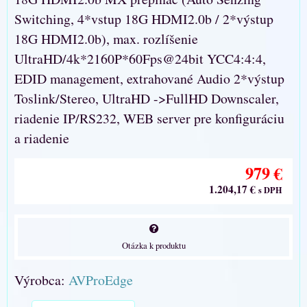
Switching, 4*vstup 18G HDMI2.0b / 2*výstup
18G HDMI2.0b), max. rozlíšenie
UltraHD/4k*2160P*60Fps@24bit YCC4:4:4,
EDID management, extrahované Audio 2*výstup
Toslink/Stereo, UltraHD ->FullHD Downscaler,
riadenie IP/RS232, WEB server pre konfiguráciu
a riadenie
979 €
1.204,17 €
s DPH
Otázka k produktu
Výrobca:
AVProEdge