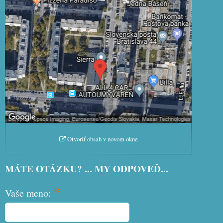
Externý obsah je blokovaný Voľbami
súkromia
Prajete si načítať externý obsah?
Povoliť tentokrát
Povoliť a zapamätať - súhlas s
druhom cookie: Funkčné
Otvoriť obsah v novom okne
MÁTE OTÁZKU? ... MY ODPOVEĎ...
*
Vaše meno: