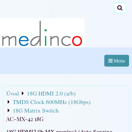
Menu
Úvod
18G HDMI 2.0 (a/b)
TMDS Clock 600MHz (18Gbps)
18G Matrix Switch
AC-MX-42 18G
18G HDMI2.0b MX prepínač (Auto Senzing