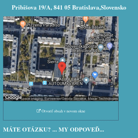
Pribišova 19/A, 841 05 Bratislava,Slovensko
Externý obsah je blokovaný Voľbami
súkromia
Prajete si načítať externý obsah?
Povoliť tentokrát
Povoliť a zapamätať - súhlas s
druhom cookie: Funkčné
Otvoriť obsah v novom okne
MÁTE OTÁZKU? ... MY ODPOVEĎ...