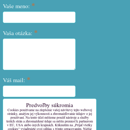
*
Vaše meno:
*
Vaša otázka:
*
Váš mail:
Predvoľby súkromia
*
Váš telefón:
Cookies používame na zlepšenie vašej návštevy tejto webovej
stránky, analýzu jej výkonnosti a zhromažďovanie údajov o jej
používaní. Na tento účel môžeme použiť nástroje a služby
tretích strán a zhromaždené údaje sa môžu preniesť k partnerom
v EÚ, USA alebo iných krajinách. Kliknutím na „Prijať všetky
cookies“ vyjadrujete svoj súhlas s týmto spracovaním. Nižšie