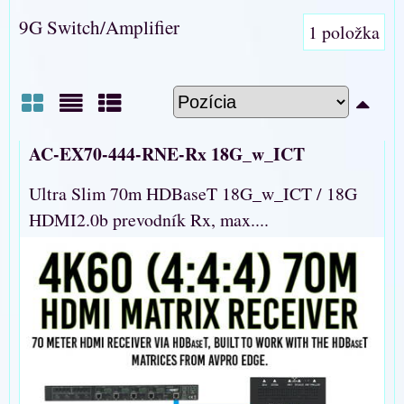
9G Switch/Amplifier
1
položka
Mriežka
Zoznam
Tabuľka
AC-EX70-444-RNE-Rx 18G_w_ICT
Ultra Slim 70m HDBaseT 18G_w_ICT / 18G
HDMI2.0b prevodník Rx, max....