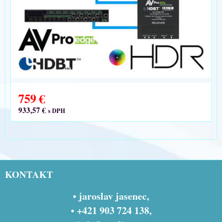
759 €
933,57 €
s DPH
KONTAKT
• jaroslav jasenec,
• +421 903 724 138,