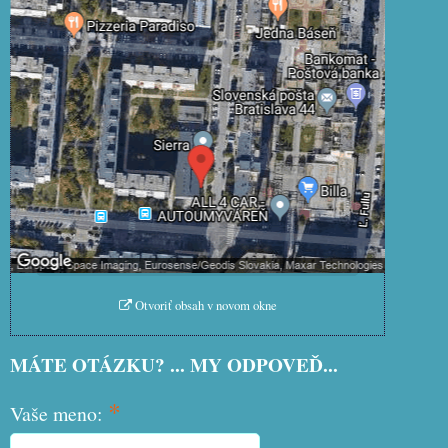
Externý obsah je blokovaný Voľbami
súkromia
Prajete si načítať externý obsah?
Povoliť tentokrát
Povoliť a zapamätať - súhlas s
druhom cookie: Funkčné
Otvoriť obsah v novom okne
MÁTE OTÁZKU? ... MY ODPOVEĎ...
*
Vaše meno: