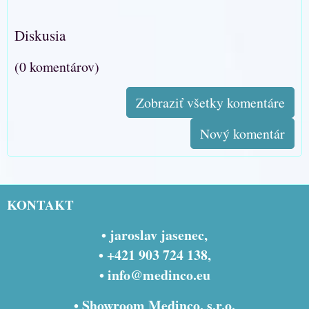
Diskusia
(0 komentárov)
Zobraziť všetky komentáre
Nový komentár
KONTAKT
• jaroslav jasenec,
• +421 903 724 138,
•
info@medinco.eu
• Showroom Medinco, s.r.o.