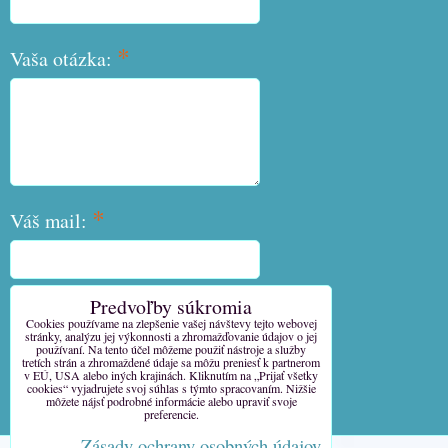
*
Vaša otázka:
*
Váš mail:
Predvoľby súkromia
*
Váš telefón:
Cookies používame na zlepšenie vašej návštevy tejto webovej
stránky, analýzu jej výkonnosti a zhromažďovanie údajov o jej
používaní. Na tento účel môžeme použiť nástroje a služby
tretích strán a zhromaždené údaje sa môžu preniesť k partnerom
v EÚ, USA alebo iných krajinách. Kliknutím na „Prijať všetky
cookies“ vyjadrujete svoj súhlas s týmto spracovaním. Nižšie
môžete nájsť podrobné informácie alebo upraviť svoje
Odoslať
preferencie.
Zásady ochrany osobných údajov