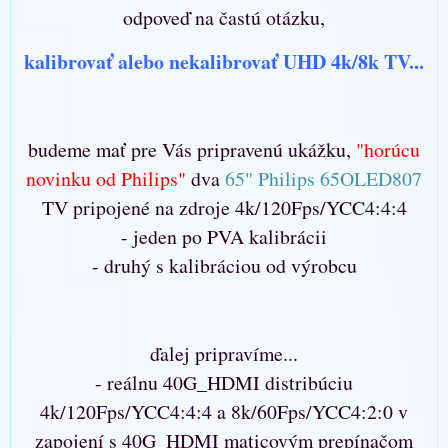
odpoveď na častú otázku,
kalibrovať alebo nekalibrovať UHD 4k/8k TV...
budeme mať pre Vás pripravenú ukážku,
"horúcu
novinku od Philips"
dva
65" Philips 65OLED807
TV pripojené na zdroje 4k/120Fps/YCC4:4:4
- jeden po PVA kalibrácii
- druhý s kalibráciou od výrobcu
ďalej pripravíme...
- reálnu 40G_HDMI distribúciu
4k/120Fps/YCC4:4:4 a 8k/60Fps/YCC4:2:0 v
zapojení s 40G_HDMI maticovým prepínačom