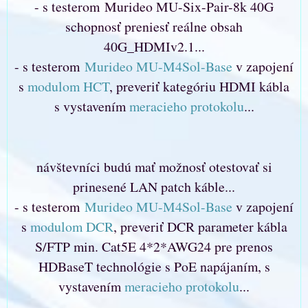
- s testerom Murideo MU-Six-Pair-8k 40G
schopnosť preniesť reálne obsah
40G_HDMIv2.1...
- s testerom
Murideo MU-M4Sol-Base
v zapojení
s
modulom HCT
, preveriť kategóriu HDMI kábla
s vystavením
meracieho protokolu
...
návštevníci budú mať možnosť otestovať si
prinesené LAN patch káble...
- s testerom
Murideo MU-M4Sol-Base
v zapojení
s
modulom DCR
, preveriť DCR parameter kábla
S/FTP min. Cat5E 4*2*AWG24 pre prenos
HDBaseT technológie s PoE napájaním, s
vystavením
meracieho protokolu
...