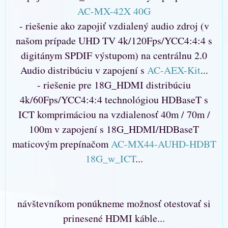
AC-MX-42X 40G
- riešenie ako zapojiť vzdialený audio zdroj (v
našom prípade UHD TV 4k/120Fps/YCC4:4:4 s
digitánym SPDIF výstupom) na centrálnu 2.0
Audio distribúciu v zapojení s
AC-AEX-Kit
...
- riešenie pre 18G_HDMI distribúciu
4k/60Fps/YCC4:4:4 technológiou HDBaseT s
ICT komprimáciou na vzdialenosť 40m / 70m /
100m v zapojení s 18G_HDMI/HDBaseT
maticovým prepínačom
AC-MX44-AUHD-HDBT
18G_w_ICT
...
návštevníkom ponúkneme možnosť otestovať si
prinesené HDMI káble...