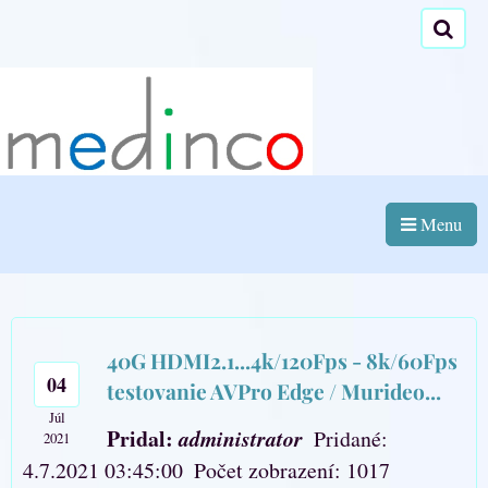
Menu
40G HDMI2.1...4k/120Fps - 8k/60Fps
04
testovanie AVPro Edge / Murideo...
Júl
Pridal:
administrator
Pridané:
2021
4.7.2021 03:45:00
Počet zobrazení: 1017