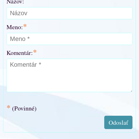
Názov:
*
Meno:
*
Komentár:
*
(Povinné)
Odoslať