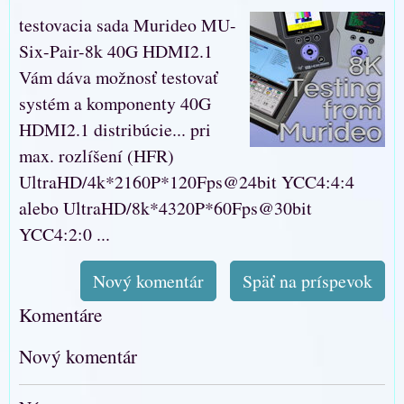
testovacia sada Murideo MU-
Six-Pair-8k 40G HDMI2.1
Vám dáva možnosť testovať
systém a komponenty 40G
HDMI2.1 distribúcie... pri
max. rozlíšení (HFR)
UltraHD/4k*2160P*120Fps@24bit YCC4:4:4
alebo UltraHD/8k*4320P*60Fps@30bit
YCC4:2:0 ...
Nový komentár
Späť na príspevok
Komentáre
Nový komentár