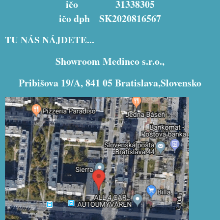
ičo 31338305
ičo dph SK2020816567
TU NÁS NÁJDETE...
Showroom Medinco s.r.o.,
Pribišova 19/A, 841 05 Bratislava,Slovensko
Externý obsah je blokovaný Voľbami
súkromia
Prajete si načítať externý obsah?
Povoliť tentokrát
Povoliť a zapamätať - súhlas s