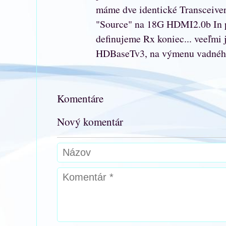
máme dve identické Transceiver 
"Source" na 18G HDMI2.0b In p
definujeme Rx koniec... veeľmi
HDBaseTv3, na výmenu vadného
Komentáre
Nový komentár