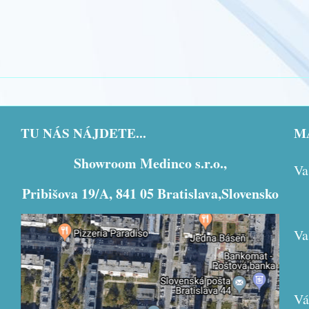
TU NÁS NÁJDETE...
MÁ
Showroom Medinco s.r.o.,
Va
Pribišova 19/A, 841 05 Bratislava,Slovensko
Va
Externý obsah je blokovaný Voľbami
súkromia
Vá
Prajete si načítať externý obsah?