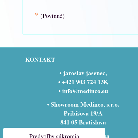
*
(Povinné)
KONTAKT
• jaroslav jasenec,
• +421 903 724 138,
•
info@medinco.eu
• Showroom Medinco, s.r.o.
Pribišova 19/A
841 05 Bratislava
• fakturačná adresa
Predvoľby súkromia