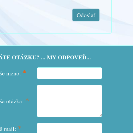
Odoslať
TE OTÁZKU? ... MY ODPOVEĎ...
*
še meno:
*
ša otázka:
*
š mail: