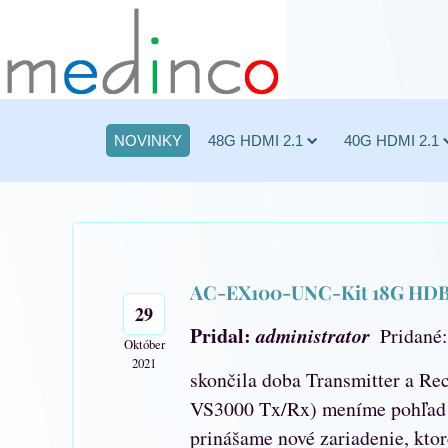
NOVINKY
48G HDMI 2.1
40G HDMI 2.1
AC-EX100-UNC-Kit 18G HDBas
29
Pridal:
administrator
Pridané
Október
2021
skončila doba Transmitter a R
VS3000 Tx/Rx) meníme pohľad
prinášame nové zariadenie, kt