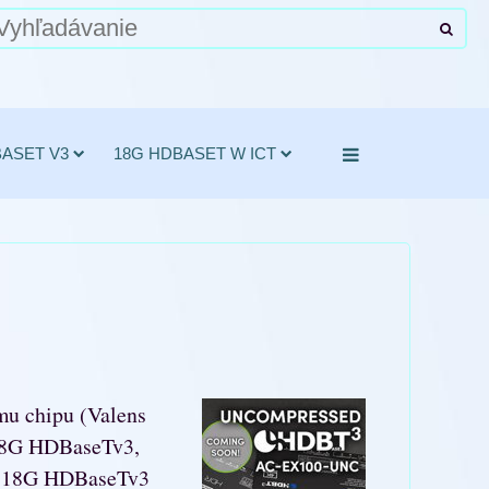
BASET V3
18G HDBASET W ICT
mu chipu (Valens
18G HDBaseTv3,
it 18G HDBaseTv3