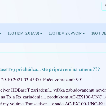
18G HDMI 2.0 (A/B)
18G HDMI2.0 AVOIP
18G HD
eTv3 prichádza... ste pripravení na zmenu???
: 29.10.2021 03:45:00
Počet zobrazení: 991
eceiver HDBaseT zariadení... vďaka zabudovanému nové
 na Tx a Rx zariadenia... produktom AC-EX100-UNC 
oré my voláme Transceiver... v sade AC-EX100-UNC-K