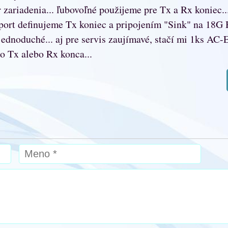
zariadenia... ľubovoľné použijeme pre Tx a Rx koniec..
ort definujeme Tx koniec a pripojením "Sink" na 18G
 jednoduché... aj pre servis zaujímavé, stačí mi 1ks 
 Tx alebo Rx konca...