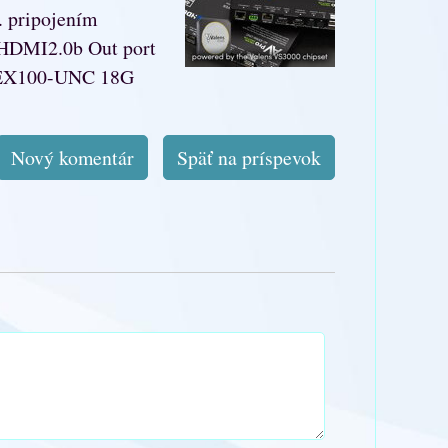
. pripojením
 HDMI2.0b Out port
AC-EX100-UNC 18G
Nový komentár
Späť na príspevok